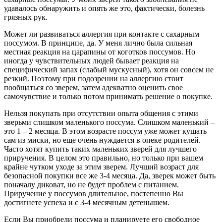
удавалось обнаружить и опять же это, фактически, болезнь
грязных рук.
Может ли развиваться аллергия при контакте с сахарным
поссумом. В принципе, да. У меня лично была сильная
местная реакция на царапины от коготков поссумов. Но
иногда у чувствительных людей бывает реакция на
специфический запах (слабый мускусный), хотя он совсем не
резкий. Поэтому при подозрении на аллергию стоит
пообщаться со зверем, затем адекватно оценить свое
самочувствие и только потом принимать решение о покупке.
Нельзя покупать при отсутствии опыта общения с этими
зверьми слишком маленького поссума. Слишком маленький –
это 1 – 2 месяца. В этом возрасте поссум уже может кушать
сам из миски, но еще очень нуждается в опеке родителей.
Часто хотят купить таких маленьких зверей для лучшего
приручения. В целом это правильно, но только при вашем
крайне чутком уходе за этим зверем. Лучший возраст для
безопасной покупки все же 3-4 месяца. Да, зверек может быть
поначалу диковат, но не будет проблем с питанием.
Приручение у поссумов длительное, постепенно Вы
достигнете успеха и с 3-4 месячным детенышем.
Если Вы приобрели поссума и планируете его свободное