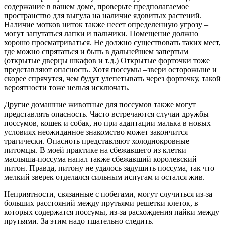
содержание в вашем доме, проверьте предполагаемое
пространство для выгула на наличие ядовитых растений.
Наличие мотков ниток также несет определенную угрозу –
могут запутаться лапки и пальчики. Помещение должно
хорошо просматриваться. Не должно существовать таких мест,
где можно спрятаться и быть в дальнейшем запертым
(открытые дверцы шкафов и т.д.) Открытые форточки тоже
представляют опасность. Хотя поссумы –звери осторожыне и
скорее спрячутся, чем будут улепетывать через форточку, такой
вероятности тоже нельзя исключать.
Другие домашние животные для поссумов также могут
представлять опасность. Часто встречаются случаи дружбы
поссумов, кошек и собак, но при адаптации малька в новых
условиях неожиданное знакомство может закончится
трагически. Опасноть представляют холоднокровные
питомцы. В моей практике на сбежавшего из клетки
маслыша-поссума напал также сбежавший королевский
питон. Правда, питону не удалось задушить поссума, так что
мелкий зверек отделался сильным испугам и остался жив.
Неприятности, связанные с побегами, могут случиться из-за
больших расстояний между прутьями решетки клеток, в
которых содержатся поссумы, из-за расхождения пайки между
прутьями. За этим надо тщательно следить.