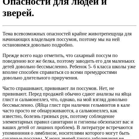
Опасности для людей и
зверей.
Тема всевозможных опасностей крайне животрепещуща для
начинающих владельцев поссумов, поэтому мы на ней
остановимся довольно подробно.
Прежде всего надо отметить, что сахарный поссум по
поведению все же белка, поэтому заводить его для маленьких
детей довольно бессмысленно. Ребенок 5- 6 класса школы уже
вполне способен справиться со всеми премудростями
довольно длительного приручения.
Часто спрашивают, прививают ли поссумов. Нет, не
прививают. Перед продажей обычно сдают анализы на яйца
глист и сальмонеллез, что, однако, на мой взгляд довольно
бессмысленно. (Яйца глист при наличии гельминтов в кале
часто просто не обнаруживаются, а сальмонеллез, как
известно, болезнь грязных рук, поэтому соблюдение
элементарных правил санитарии и гигиены обезопасит вас и
ваших детей от лишних проблем). В литературе встречаются
упомининия о лямблиозе, носителями которого могут быть
сахарные поссумы. У моих зверей такого заболевания не