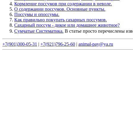
Кормление поссумов при содержании в неволе.
О содержании поссумов. Основные пункты.
Поссумы и опоссумы.
Как правильно покупать сахарных поссумов.
Сахарный поссум - дикое или домашнее животное?
Сумчатые Систематика.
В статье просто перечислены изв
+7(901)300-05-31
|
+7(921)796-25-60
|
animal-pay@ya.ru