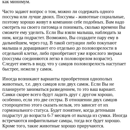
как минимум.
Часто задают вопрос о том, можно ли содержать одного
поссума или лучше двоих. Поссумы - животные социальные,
поэтому хорошо живут в компании себе подобных. Вам надо
смотреть на своего питомца и понимать, сколько времени Вы
сможете ему уделить. Если Вы взяли малыша, наблюдать за
ним, когда подрастет. Возможно, Вы создадите пару ему в
дальнейшем, через год. В такой ситуации либо покупают
малыша и доращивают его отдельно до половозрелости в
отдельной клетке, либо приобретают уже взрослого зверька
(поссумы соединяются легко в половозрелом возрасте).
Следует иметь в виду, что у самцов половозрелость наступает
быстрее, нежели у самок.
Иногда возникают варианты приобретения однополых
животных, т.е. двух самцов или двух самок. Если Вы не
планируете заниматься разведением, то это ваш вариант.
Самки скорее всего будут ладить друг с другом хорошо,
особенно, если это две сестры. В отношении двух самцов
стопроцентно этого сказать нельзя, это зависит от их
гормонального статуса. Будет понятнее, когда детеныши
подрастут до возраста 6-7 месяцев от выхода из сумки. Иногда
встречаются инфантильные самцы, тогда все будет хорошо.
Кроме того, такие животные хорошо приручаются.