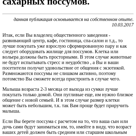
сахарных поссумов.
данная публикация основывается на собственном опыте.
10.03.2017
Итак, если Вы владелец общественного заведения -
развивающий центр, кафе, гостиница, спа-салон и т.д., то
лучше покупать уже взрослую сформированную пару и как
следует оборудовать жилище для поссумов. Клетка или
вольера должны быть просторными. В этом случае животные
не будут испытывать стресс и неудобство , а Вы и ваши
посетители получат удовольствие от общения с экзотикой.
Размножаются поссумы не слишком активно, поэтому
потомство Вы сможете всегда пристроить в случае чего.
Малыша возраста 2-3 месяца от выхода из сумки лучше
покупать только домой. Они пугливые еще, им нужно близкое
общение с новой семьей. И в этом случае размер клетки
может быть небольшим, т.к. так Вам проще будет приручить
малыша.
Если Вы берете поссума с расчетом на то, что ваша сын или
дочь сами будут заниматься им, то, имейте в виду, что возраст
ваших детей должен быть средним или старшим школьным