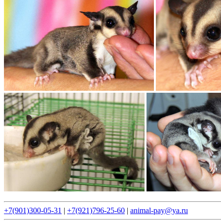
+7(901)300-05-31
|
+7(921)796-25-60
|
animal-pay@ya.ru